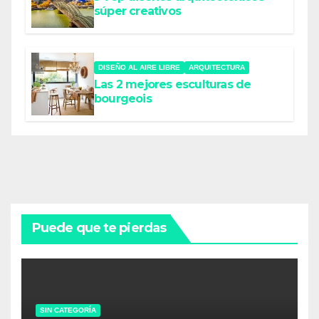
súper creativos
DISEÑO AL AIRE LIBRE
ARQUITECTURA
Las 2 mejores esculturas de
bourgeois
Puede que te pierdas
SIN CATEGORÍA