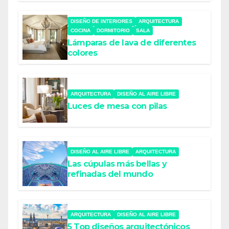
DISEÑO DE INTERIORES
ARQUITECTURA
COCINA
DORMITORIO
SALA
Lámparas de lava de diferentes
colores
ARQUITECTURA
DISEÑO AL AIRE LIBRE
Luces de mesa con pilas
DISEÑO AL AIRE LIBRE
ARQUITECTURA
Las cúpulas más bellas y
refinadas del mundo
ARQUITECTURA
DISEÑO AL AIRE LIBRE
5 Top diseños arquitectónicos