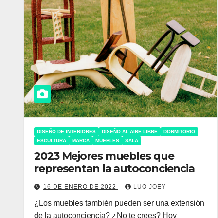
DISEÑO DE INTERIORES
DISEÑO AL AIRE LIBRE
DORMITORIO
ESCULTURA
MARCA
MUEBLES
SALA
2023 Mejores muebles que
representan la autoconciencia
16 DE ENERO DE 2022
LUO JOEY
¿Los muebles también pueden ser una extensión
de la autoconciencia? ¿No te crees? Hoy