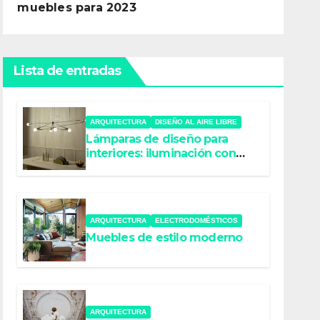
muebles para 2023
Lista de entradas
ARQUITECTURA
DISEÑO AL AIRE LIBRE
Lámparas de diseño para
interiores: iluminación con
estilo
ARQUITECTURA
ELECTRODOMÉSTICOS
Muebles de estilo moderno
ARQUITECTURA