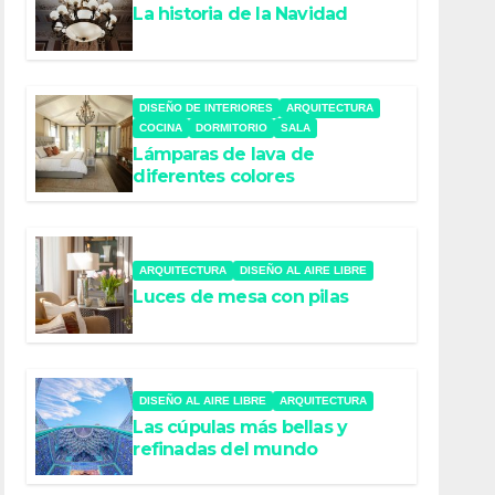
La historia de la Navidad
DISEÑO DE INTERIORES
ARQUITECTURA
COCINA
DORMITORIO
SALA
Lámparas de lava de
diferentes colores
ARQUITECTURA
DISEÑO AL AIRE LIBRE
Luces de mesa con pilas
DISEÑO AL AIRE LIBRE
ARQUITECTURA
Las cúpulas más bellas y
refinadas del mundo