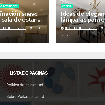
DE INTERIORES
COCINA
inación suave
Ideas de elegan
 sala de estar:
lámparas para e
a un ambiente
comedor
E JULIO DE 2026
LUO
8 DE JULIO DE 2026
gedor
JOEY
LISTA DE PÁGINAS
Política de privacidad
Sobre Voilapublicidad