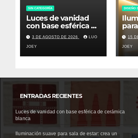
SIN CATEGORÍA
DISEÑO 
Luces de vanidad
Ilum
con base esférica de
para
cerámica blanca
cre
3 DE AGOSTO DE 2026
LUO
15 D
aco
JOEY
JOEY
ENTRADAS RECIENTES
Luces de vanidad con base esférica de cerámica
blanca
Iluminación suave para sala de estar: crea un