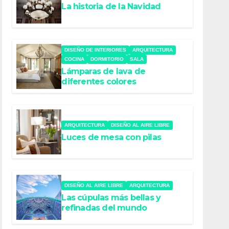
La historia de la Navidad
DISEÑO DE INTERIORES
ARQUITECTURA
COCINA
DORMITORIO
SALA
Lámparas de lava de
diferentes colores
ARQUITECTURA
DISEÑO AL AIRE LIBRE
Luces de mesa con pilas
DISEÑO AL AIRE LIBRE
ARQUITECTURA
Las cúpulas más bellas y
refinadas del mundo