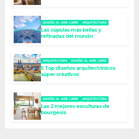
DISEÑO AL AIRE LIBRE
ARQUITECTURA
Las cúpulas más bellas y
refinadas del mundo
ARQUITECTURA
DISEÑO AL AIRE LIBRE
5 Top diseños arquitectónicos
súper creativos
DISEÑO AL AIRE LIBRE
ARQUITECTURA
Las 2 mejores esculturas de
bourgeois