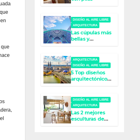
cuada
 que
DISEÑO AL AIRE LIBRE
 en
ARQUITECTURA
Las cúpulas más
bellas y
refinadas del
o que
mundo
 hace
ARQUITECTURA
DISEÑO AL AIRE LIBRE
5 Top diseños
arquitectónicos
súper creativos
DISEÑO AL AIRE LIBRE
los
ARQUITECTURA
adera,
Las 2 mejores
el
esculturas de
bourgeois