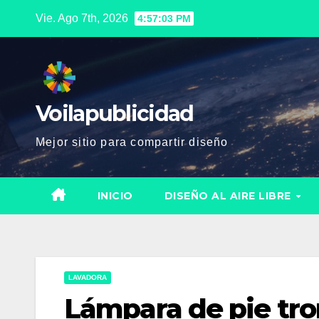
Saltar
Vie. Ago 7th, 2026
4:57:04 PM
al
contenido
Voilapublicidad
Mejor sitio para compartir diseño
INICIO
DISEÑO AL AIRE LIBRE
LAVADORA
Lámpara de pie tr