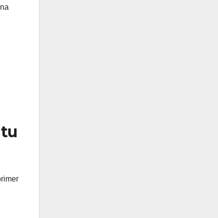
una
 tu
primer