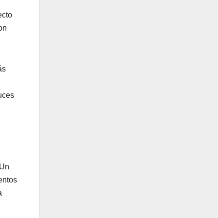
ecto
on
ás
uces
 Un
entos
a