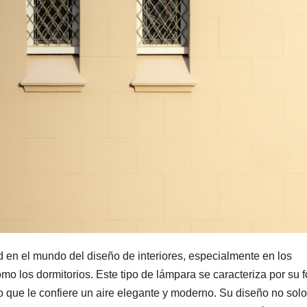
 en el mundo del diseño de interiores, especialmente en los
mo los dormitorios. Este tipo de lámpara se caracteriza por su 
lo que le confiere un aire elegante y moderno. Su diseño no solo