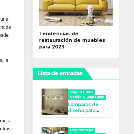
 una
ara de
Tendencias de
desde
restauración de muebles
para 2023
, la
Lista de entradas
ARQUITECTURA
DISEÑO AL AIRE LIBRE
Lámparas de
diseño para
interiores:
omo a
iluminación con
estilo
ntras
ARQUITECTURA