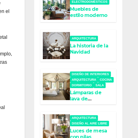
ELECTRODOMÉSTICOS
e
Muebles de
en el
estilo moderno
etal
ARQUITECTURA
La historia de la
Navidad
emplo,
tras
DISEÑO DE INTERIORES
ARQUITECTURA
COCINA
DORMITORIO
SALA
Lámparas de
lava de
diferentes
eal
colores
ARQUITECTURA
DISEÑO AL AIRE LIBRE
Luces de mesa
con pilas