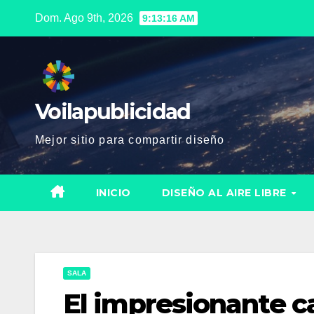
Saltar
Dom. Ago 9th, 2026
9:13:17 AM
al
contenido
Voilapublicidad
Mejor sitio para compartir diseño
INICIO
DISEÑO AL AIRE LIBRE
SALA
El impresionante c