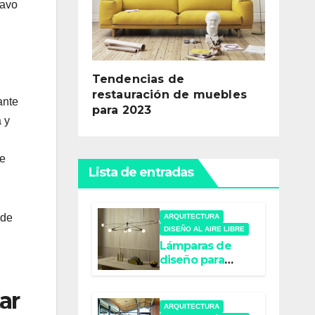
navo
Tendencias de
restauración de muebles
ante
para 2023
 y
ue
Lista de entradas
 de
ARQUITECTURA
DISEÑO AL AIRE LIBRE
Lámparas de
diseño para
interiores:
iluminación con
ar
estilo
ARQUITECTURA