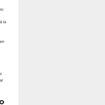
su
á la
ien
l
ar
co