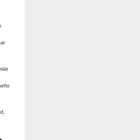
s
que
star
iseño
d,