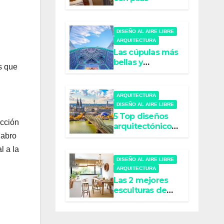
DISEÑO AL AIRE LIBRE
ARQUITECTURA
Las cúpulas más
bellas y
s que
refinadas del
mundo
ARQUITECTURA
DISEÑO AL AIRE LIBRE
5 Top diseños
acción
arquitectónicos
súper creativos
labro
l a la
DISEÑO AL AIRE LIBRE
ARQUITECTURA
Las 2 mejores
esculturas de
bourgeois