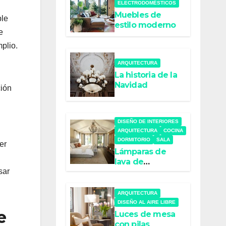
ELECTRODOMÉSTICOS
Muebles de
ple
estilo moderno
e
plio.
ARQUITECTURA
La historia de la
Navidad
ción
DISEÑO DE INTERIORES
ARQUITECTURA
COCINA
DORMITORIO
SALA
er
Lámparas de
lava de
diferentes
sar
colores
ARQUITECTURA
DISEÑO AL AIRE LIBRE
e
Luces de mesa
con pilas