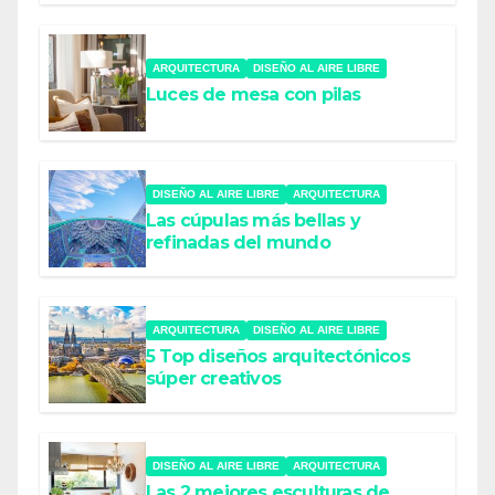
ARQUITECTURA
DISEÑO AL AIRE LIBRE
Luces de mesa con pilas
DISEÑO AL AIRE LIBRE
ARQUITECTURA
Las cúpulas más bellas y
refinadas del mundo
ARQUITECTURA
DISEÑO AL AIRE LIBRE
5 Top diseños arquitectónicos
súper creativos
DISEÑO AL AIRE LIBRE
ARQUITECTURA
Las 2 mejores esculturas de