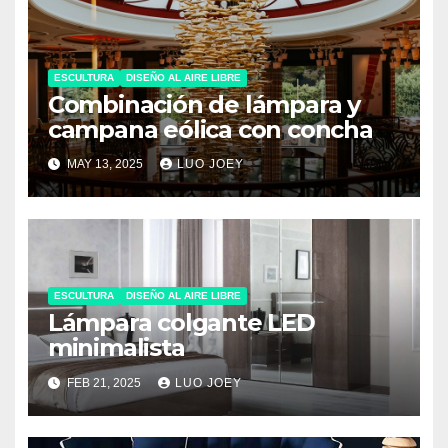
ESCULTURA
DISEÑO AL AIRE LIBRE
Combinación de lámpara y
campana eólica con concha
MAY 13, 2025
LUO JOEY
ESCULTURA
DISEÑO AL AIRE LIBRE
Lámpara colgante LED
minimalista
FEB 21, 2025
LUO JOEY