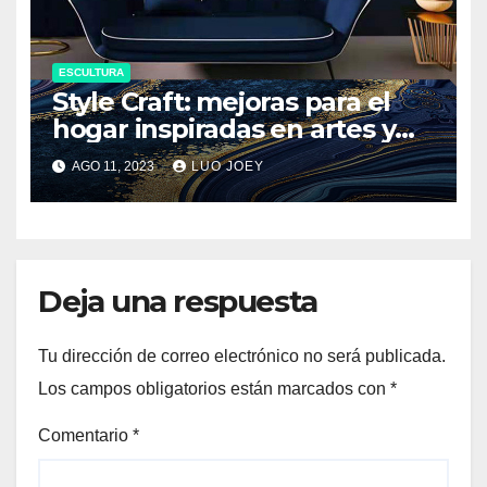
ESCULTURA
Style Craft: mejoras para el
hogar inspiradas en artes y
manualidades
AGO 11, 2023
LUO JOEY
Deja una respuesta
Tu dirección de correo electrónico no será publicada.
Los campos obligatorios están marcados con
*
Comentario
*