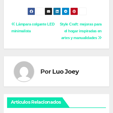
Navegación
Lámpara colgante LED
Style Craft: mejoras para
minimalista
el hogar inspiradas en
de
artes y manualidades
entradas
Por
Luo Joey
Artículos Relacionados